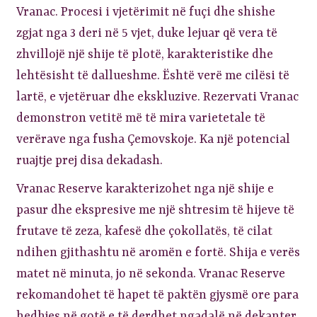
Vranac. Procesi i vjetërimit në fuçi dhe shishe
zgjat nga 3 deri në 5 vjet, duke lejuar që vera të
zhvillojë një shije të plotë, karakteristike dhe
lehtësisht të dallueshme. Është verë me cilësi të
lartë, e vjetëruar dhe ekskluzive. Rezervati Vranac
demonstron vetitë më të mira varietetale të
verërave nga fusha Çemovskoje. Ka një potencial
ruajtje prej disa dekadash.
Vranac Reserve karakterizohet nga një shije e
pasur dhe ekspresive me një shtresim të hijeve të
frutave të zeza, kafesë dhe çokollatës, të cilat
ndihen gjithashtu në aromën e fortë. Shija e verës
matet në minuta, jo në sekonda. Vranac Reserve
rekomandohet të hapet të paktën gjysmë ore para
hedhjes në gotë e të derdhet ngadalë në dekanter.