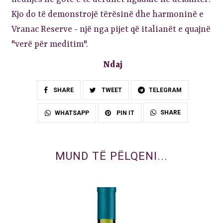
Kjo do të demonstrojë tërësinë dhe harmoninë e
Vranac Reserve - një nga pijet që italianët e quajnë
"verë për meditim".
Ndaj
SHARE
TWEET
TELEGRAM
SHARE
WHATSAPP
PIN IT
MUND TË PËLQENI...