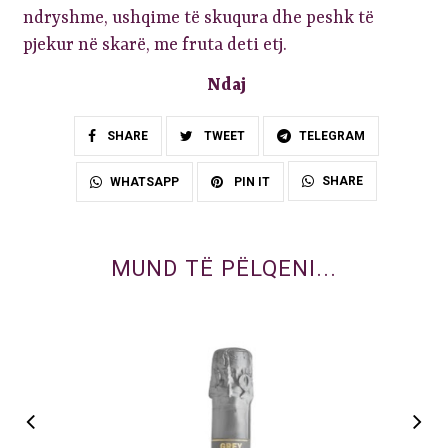
ndryshme, ushqime të skuqura dhe peshk të
pjekur në skarë, me fruta deti etj.
Ndaj
SHARE
TWEET
TELEGRAM
SHARE
WHATSAPP
PIN IT
MUND TË PËLQENI...